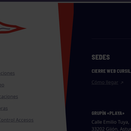
SEDES
CIERRE WEB CURSI
nciones
Cómo llegar
eo
caciones
ras
GRUPÍN «PLAYA»
ontrol Accesos
Calle Emilio Tuya, 
33202 Gijón, Astu