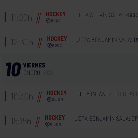
HOCKEY
JEPA ALEVÍN SALA: RGCC
11:00
h
RGCC
HOCKEY
JEPA BENJAMÍN SALA: R
12:30
h
RGCC
10
VIERNES
ENERO
2025
HOCKEY
JEPA INFANTIL HIERBA: 
16:30
h
GIJÓN
HOCKEY
JEPA BENJAMÍN SALA: CP
18:15
h
GIJÓN