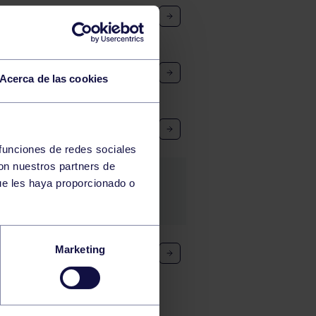
RGCC FA – UNIV. LABORAL
GCC A – CODEMA NEGRO
Acerca de las cookies
C FB – RGCC MR
 funciones de redes sociales
con nuestros partners de
ue les haya proporcionado o
 RGCC MA – LLOBERU
Marketing
7
78
79
80