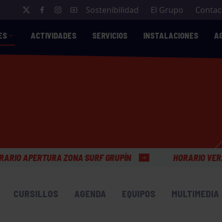
Sostenibilidad
El Grupo
Contac
ES
ACTIVIDADES
SERVICIOS
INSTALACIONES
A
A SURF GRUPÍN
HORARIO VERANO OFICINAS GENER
CURSILLOS
AGENDA
EQUIPOS
MULTIMEDIA