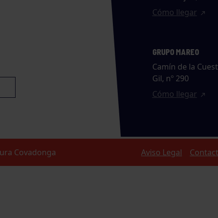
Cómo llegar
GRUPO MAREO
Camín de la Cues
Gil, nº 290
Cómo llegar
ltura Covadonga
Aviso Legal
Contac