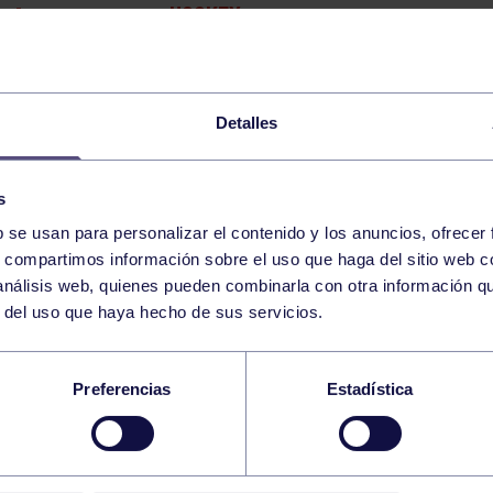
HOCKEY
JEPA INFANTIL HIERBA: 
18:00
h
RGCC
HOCKEY
JEPA BENJAMÍN SALA: R
19:00
h
Detalles
RGCC
HOCKEY
JEPA ALEVÍN SALA: RGC
20:00
h
s
RGCC
b se usan para personalizar el contenido y los anuncios, ofrecer
s, compartimos información sobre el uso que haga del sitio web 
21
SÁBADO
 análisis web, quienes pueden combinarla con otra información q
DICIEMBRE
2024
r del uso que haya hecho de sus servicios.
HOCKEY
JEPA INFANTIL HIERBA:
12:00
h
Preferencias
Estadística
RGCC
69
70
71
72
73
74
75
76
7