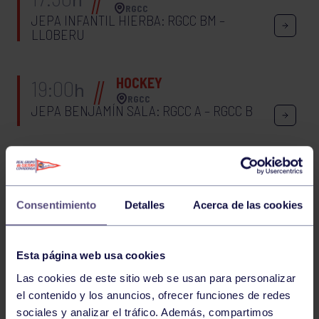
RGCC
JEPA INFANTIL HIERBA: RGCC BM –
LLOBERU
HOCKEY
19:00
h
RGCC
JEPA BENJAMÍN SALA: RGCC A – RGCC B
HOCKEY
20:15
h
RGCC
JEPA ALEVÍN SALA: RGCC FB – RGCC MB
Consentimiento
Detalles
Acerca de las cookies
76
77
78
79
80
81
82
83
84
Esta página web usa cookies
Las cookies de este sitio web se usan para personalizar
85
86
87
el contenido y los anuncios, ofrecer funciones de redes
sociales y analizar el tráfico. Además, compartimos