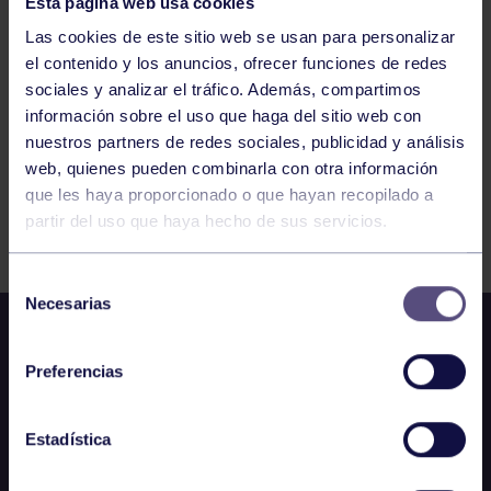
JUEGOS ESCOLARES INFANTIL: IES
Esta página web usa cookies
CALDERÓN – RGCC MASCULINO
Las cookies de este sitio web se usan para personalizar
el contenido y los anuncios, ofrecer funciones de redes
175
176
177
178
179
180
181
sociales y analizar el tráfico. Además, compartimos
información sobre el uso que haga del sitio web con
nuestros partners de redes sociales, publicidad y análisis
182
183
184
185
186
web, quienes pueden combinarla con otra información
que les haya proporcionado o que hayan recopilado a
FILTRAR
partir del uso que haya hecho de sus servicios.
Selección
Necesarias
de
consentimiento
Preferencias
Estadística