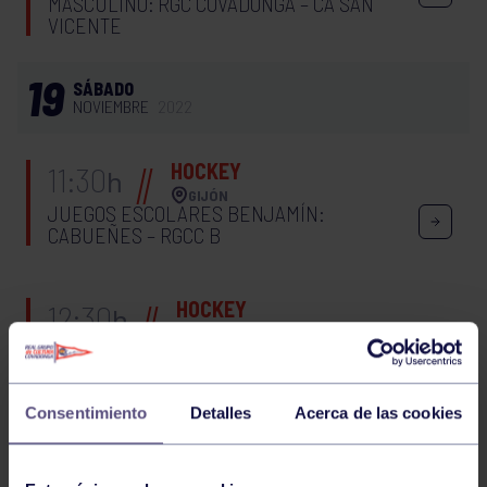
MASCULINO: RGC COVADONGA – CA SAN
VICENTE
19
SÁBADO
NOVIEMBRE
2022
HOCKEY
11:30
h
GIJÓN
JUEGOS ESCOLARES BENJAMÍN:
CABUEÑES – RGCC B
HOCKEY
12:30
h
RGCC
JUEGOS ESCOLARES INFANTIL: RGCC
FEMENINO – IES LABORAL
Consentimiento
Detalles
Acerca de las cookies
HOCKEY
11:30
h
GIJÓN