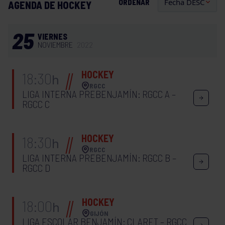
ORDENAR
AGENDA DE HOCKEY
25
VIERNES
NOVIEMBRE
2022
HOCKEY
18:30
h
RGCC
LIGA INTERNA PREBENJAMÍN: RGCC A –
RGCC C
HOCKEY
18:30
h
RGCC
LIGA INTERNA PREBENJAMÍN: RGCC B –
RGCC D
HOCKEY
18:00
h
GIJÓN
LIGA ESCOLAR BENJAMÍN: CLARET – RGCC