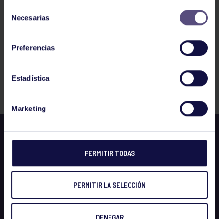
Selección
Necesarias
de
consentimiento
PATROCINIO
Preferencias
ESTA SECCIÓN ESTÁ PATROCINADA POR:
Estadística
Marketing
PERMITIR TODAS
PERMITIR LA SELECCIÓN
DENEGAR