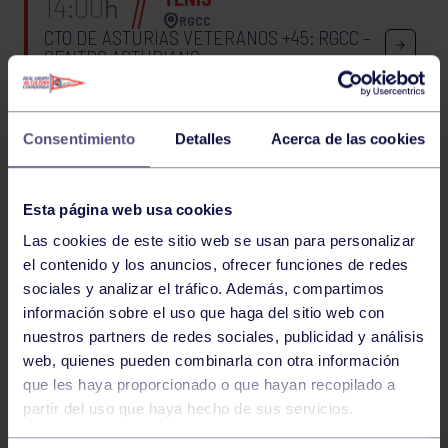
14:00
h
RGCC
CTO DE ASTURIAS VETERANOS +45: RGCC –
CENTRO ASTURIANO
TENIS
14:00
h
Consentimiento
Detalles
Acerca de las cookies
RGCC
CTO DE ASTURIAS VETERANOS +45: RGCC –
CLUB DE TENIS ADOSINDA
Esta página web usa cookies
Las cookies de este sitio web se usan para personalizar
16
17
18
19
20
21
22
23
24
el contenido y los anuncios, ofrecer funciones de redes
sociales y analizar el tráfico. Además, compartimos
25
26
27
información sobre el uso que haga del sitio web con
nuestros partners de redes sociales, publicidad y análisis
web, quienes pueden combinarla con otra información
FILTRAR
que les haya proporcionado o que hayan recopilado a
partir del uso que haya hecho de sus servicios.