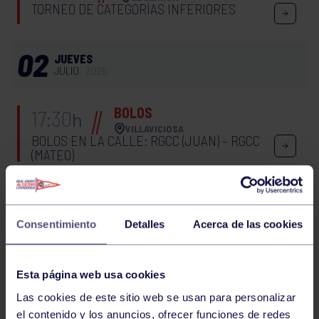
TORNEO DE CATEGORÍAS INFERIORES
02
JUEVES
JULIO
2026
BOLOS
17:30
h
VILLAVICIOSA
BOLOS EN LA CALLE: RGCC (JUAN) – RGCC
(MATEO)
28
DOMINGO
JUNIO
2026
Consentimiento
Detalles
Acerca de las cookies
BOLOS
12:00
h
RGCC
Esta página web usa cookies
FINAL AMIGO DE LOS BOLOS
Las cookies de este sitio web se usan para personalizar
el contenido y los anuncios, ofrecer funciones de redes