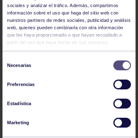
25
JUEVES
sociales y analizar el tráfico. Además, compartimos
JUNIO
2026
información sobre el uso que haga del sitio web con
nuestros partners de redes sociales, publicidad y análisis
BOLOS
19:00
web, quienes pueden combinarla con otra información
h
RGCC
que les haya proporcionado o que hayan recopilado a
CTO ASTURIAS AFICIONADOS
partir del uso que haya hecho de sus servicios.
24
Selección
MIÉRCOLES
Necesarias
JUNIO
2026
de
consentimiento
BOLOS
18:00
Preferencias
h
VILLAVICIOSA
CTO ASTURIAS INICIACIÓN
Estadística
1
2
3
4
5
6
7
Marketing