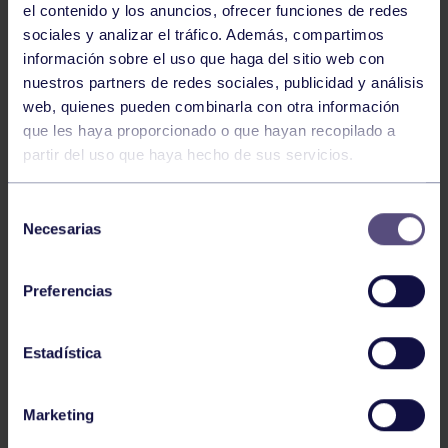
el contenido y los anuncios, ofrecer funciones de redes
Revuelta
. Estas intervenciones, impulsadas con el fin
sociales y analizar el tráfico. Además, compartimos
de mejorar la seguridad y el estado de la vía, podrían
información sobre el uso que haga del sitio web con
generar alteraciones en el acceso al
Grupo
durante el
nuestros partners de redes sociales, publicidad y análisis
periodo de los trabajos.
web, quienes pueden combinarla con otra información
que les haya proporcionado o que hayan recopilado a
partir del uso que haya hecho de sus servicios.
¿Cómo afectarán estas obras al acceso al Grupo?
Aunque los detalles específicos aún están por
Selección
concretarse, se recomienda a todos los usuarios estar
Necesarias
de
atentos a los próximos comunicados que se emitirán a
consentimiento
través de la
web oficial del RGCC
. A través de estos, se
proporcionará información actualizada sobre cómo
Preferencias
las obras podrían influir en el acceso y las posibles
medidas a tomar durante su ejecución.
Estadística
Marketing