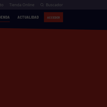
to
Tienda Online
Buscador
GENDA
ACTUALIDAD
ACCEDER