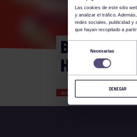
Las cookies de este sitio we
y analizar el tráfico. Ademá
redes sociales, publicidad y
que hayan recopilado a parti
BAUTISMO 
Selección
Necesarias
de
HORAS
consentimiento
DENEGAR
Actividades deportivas
10 SEP