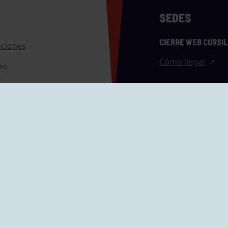
SEDES
CIERRE WEB CURSI
nciones
Cómo llegar
eo
caciones
ras
GRUPÍN «PLAYA»
ontrol Accesos
Calle Emilio Tuya, 
33202 Gijón, Astu
Cómo llegar
GRUPO MAREO
Camín de la Cues