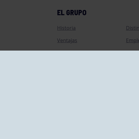
EL GRUPO
Historia
Disti
Ventajas
Empl
Junta directiva
Publi
Canal de Denuncias
Comp
Transparencia
FAQ C