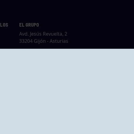
LLOS
EL GRUPO
Avd. Jesús Revuelta, 2
33204 Gijón - Asturias
Cómo llegar
GRUPO BEGOÑA
14,
Calle Anselmo
rias
Cifuentes, 1 33201
Gijón - Asturias
Cómo llegar
ta