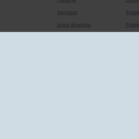
Ventajas
Empl
Junta directiva
Publi
Canal de Denuncias
Comp
Transparencia
FAQ C
ACCESO EMPLEADOS