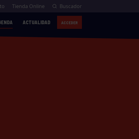
to
Tienda Online
Buscador
GENDA
ACTUALIDAD
ACCEDER