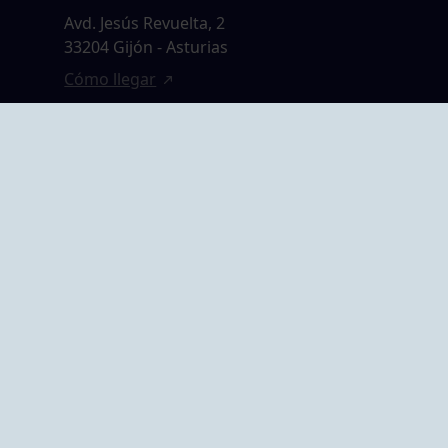
Avd. Jesús Revuelta, 2
33204 Gijón - Asturias
Cómo llegar
GRUPO BEGOÑA
14,
Calle Anselmo
rias
Cifuentes, 1 33201
Gijón - Asturias
Cómo llegar
ta