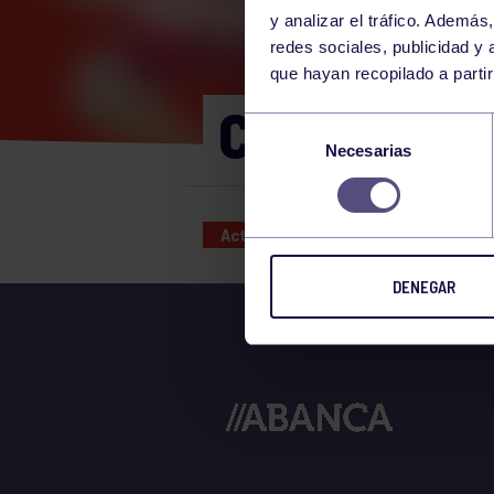
y analizar el tráfico. Ademá
redes sociales, publicidad y
que hayan recopilado a parti
CORE 16:30
Selección
Necesarias
de
consentimiento
Actividades deportivas
11 DEC 
DENEGAR