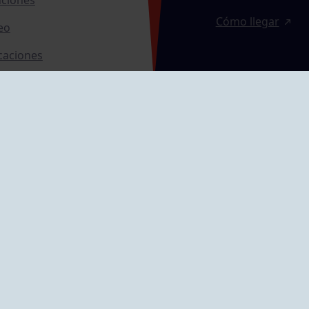
Cómo llegar
eo
caciones
ras
GRUPÍN «PLAYA»
ontrol Accesos
Calle Emilio Tuya, 
33202 Gijón, Astu
Cómo llegar
GRUPO MAREO
Camín de la Cues
Gil, nº 290
Cómo llegar