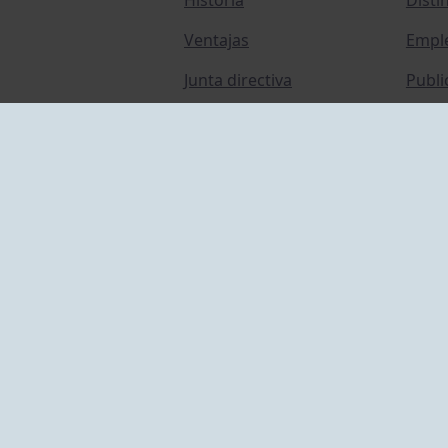
Ventajas
Empl
Junta directiva
Publi
Canal de Denuncias
Comp
Transparencia
FAQ C
ACCESO EMPLEADOS