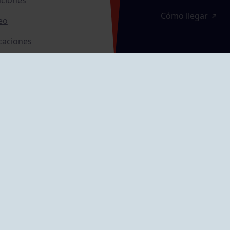
Cómo llegar
eo
caciones
ras
GRUPÍN «PLAYA»
ontrol Accesos
Calle Emilio Tuya, 
33202 Gijón, Astu
Cómo llegar
GRUPO MAREO
Camín de la Cues
Gil, nº 290
Cómo llegar