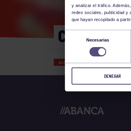
y analizar el tráfico. Ademá
redes sociales, publicidad y
que hayan recopilado a parti
CORE 17:00
Selección
Necesarias
de
consentimiento
Actividades deportivas
22 APR
DENEGAR