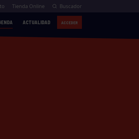
to
Tienda Online
Buscador
GENDA
ACTUALIDAD
ACCEDER