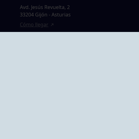
Avd. Jesús Revuelta, 2
33204 Gijón - Asturias
Cómo llegar
GRUPO BEGOÑA
14,
Calle Anselmo
rias
Cifuentes, 1 33201
Gijón - Asturias
Cómo llegar
ta