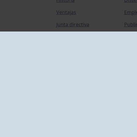
Ventajas
Empl
Junta directiva
Publi
Canal de Denuncias
Comp
Transparencia
FAQ C
ACCESO EMPLEADOS