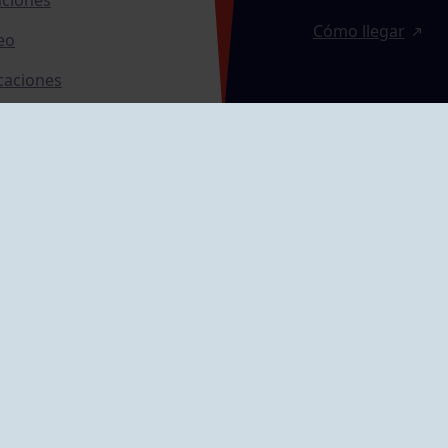
Cómo llegar
eo
caciones
ras
GRUPÍN «PLAYA»
ontrol Accesos
Calle Emilio Tuya, 
33202 Gijón, Astu
Cómo llegar
GRUPO MAREO
Camín de la Cues
Gil, nº 290
Cómo llegar