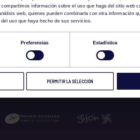
14
s, compartimos información sobre el uso que haga del sitio web 
SUNDAY
RGCC (CAMPO DE HOCKE
09:00 h
 análisis web, quienes pueden combinarla con otra información q
DECEMBER
r del uso que haya hecho de sus servicios.
IENTO VETERANOS
Preferencias
Estadística
5
PERMITIR LA SELECCIÓN