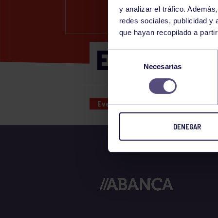
y analizar el tráfico. Ademá
redes sociales, publicidad y
que hayan recopilado a parti
ENTRENAM
Selección
Necesarias
de
consentimiento
Eventos deportivos
14 DEC 202
DENEGAR