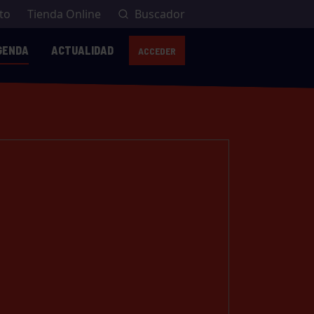
to
Tienda Online
Buscador
GENDA
ACTUALIDAD
ACCEDER