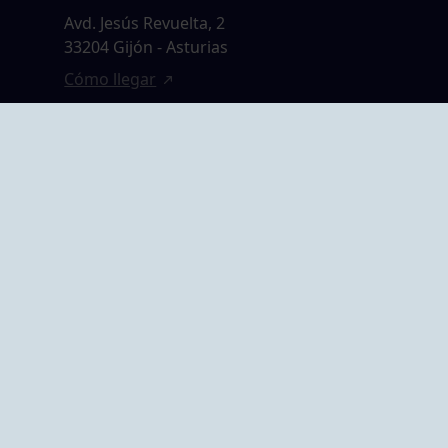
Avd. Jesús Revuelta, 2
33204 Gijón - Asturias
Cómo llegar
GRUPO BEGOÑA
14,
Calle Anselmo
rias
Cifuentes, 1 33201
Gijón - Asturias
Cómo llegar
ta