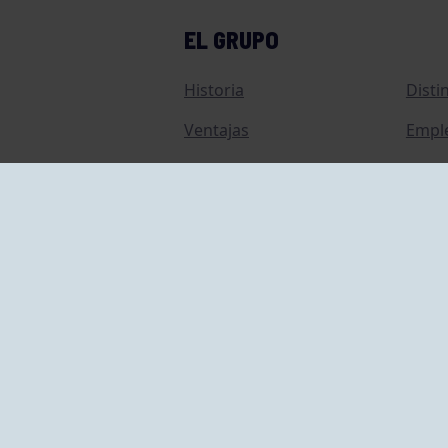
EL GRUPO
Historia
Disti
Ventajas
Empl
Junta directiva
Publi
Canal de Denuncias
Comp
Transparencia
FAQ C