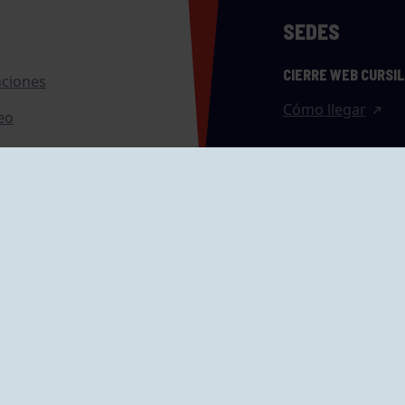
SEDES
CIERRE WEB CURSI
nciones
Cómo llegar
eo
caciones
ras
GRUPÍN «PLAYA»
ontrol Accesos
Calle Emilio Tuya, 
33202 Gijón, Astu
Cómo llegar
GRUPO MAREO
Camín de la Cues