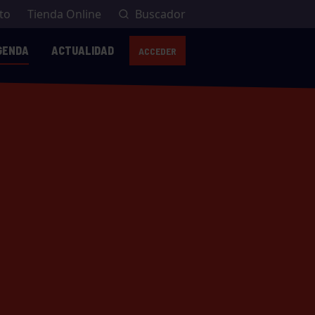
to
Tienda Online
Buscador
GENDA
ACTUALIDAD
ACCEDER