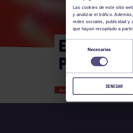
Las cookies de este sitio we
y analizar el tráfico. Ademá
redes sociales, publicidad y
que hayan recopilado a parti
EXC. MONT
Selección
Necesarias
de
PARRES-CA
consentimiento
DENEGAR
Actividades deportivas
25 FEB