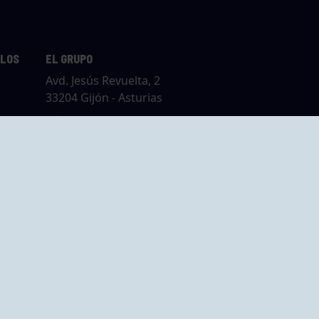
LLOS
EL GRUPO
Avd. Jesús Revuelta, 2
33204 Gijón - Asturias
Cómo llegar
GRUPO BEGOÑA
14,
Calle Anselmo
rias
Cifuentes, 1 33201
Gijón - Asturias
Cómo llegar
ta