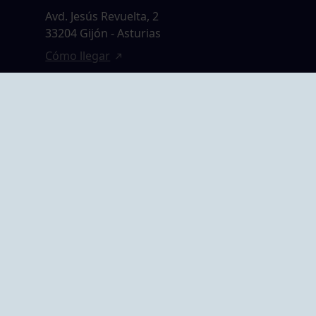
Avd. Jesús Revuelta, 2
33204 Gijón - Asturias
Cómo llegar
GRUPO BEGOÑA
14,
Calle Anselmo
rias
Cifuentes, 1 33201
Gijón - Asturias
Cómo llegar
ta