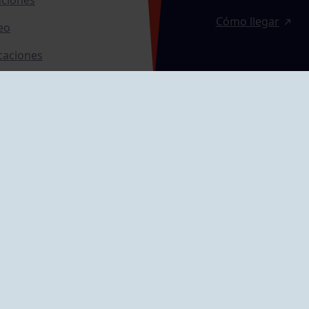
Cómo llegar
eo
caciones
ras
GRUPÍN «PLAYA»
ontrol Accesos
Calle Emilio Tuya, 
33202 Gijón, Astu
Cómo llegar
GRUPO MAREO
Camín de la Cues
Gil, nº 290
Cómo llegar