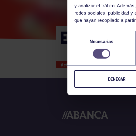
y analizar el tráfico. Ademá
redes sociales, publicidad y
que hayan recopilado a parti
EXC. MONT
Selección
Necesarias
de
consentimiento
Actividades deportivas
29 MAR
DENEGAR