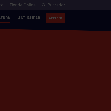
to
Tienda Online
Buscador
GENDA
ACTUALIDAD
ACCEDER