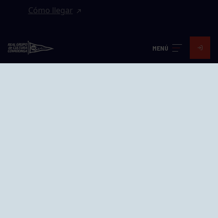
Cómo llegar
EL GRUPO
MENÚ
Avd. Jesús Revuelta, 2 33204
Gijón - Asturias
Cómo llegar
GRUPÍN «PLAYA»
Calle Emilio Tuya, 14, 33202
Gijón, Asturias
Cómo llegar
GRUPO BEGOÑA
Calle Anselmo Cifuentes, 1 33201
Gijón - Asturias