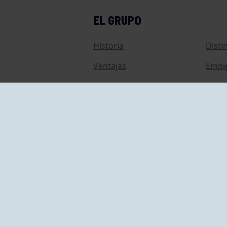
EL GRUPO
Historia
Disti
Ventajas
Empl
Junta directiva
Publi
Canal de Denuncias
Comp
Transparencia
FAQ C