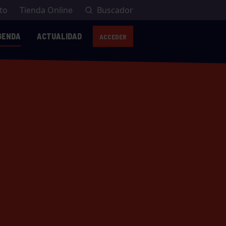
to
Tienda Online
Buscador
GENDA
ACTUALIDAD
ACCEDER