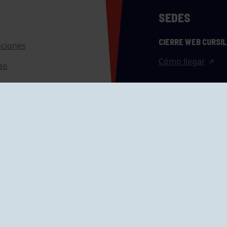
SEDES
CIERRE WEB CURSI
nciones
Cómo llegar
eo
caciones
ras
GRUPÍN «PLAYA»
ontrol Accesos
Calle Emilio Tuya, 
33202 Gijón, Astu
Cómo llegar
GRUPO MAREO
Camín de la Cues