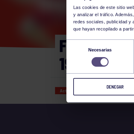
Las cookies de este sitio we
y analizar el tráfico. Ademá
redes sociales, publicidad y
que hayan recopilado a parti
FITNESS S
Selección
Necesarias
de
19:30H SA
consentimiento
DENEGAR
Actividades deportivas
04 APR