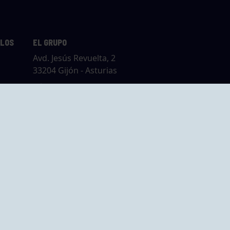
LLOS
EL GRUPO
Avd. Jesús Revuelta, 2
33204 Gijón - Asturias
Cómo llegar
GRUPO BEGOÑA
14,
Calle Anselmo
rias
Cifuentes, 1 33201
Gijón - Asturias
Cómo llegar
ta