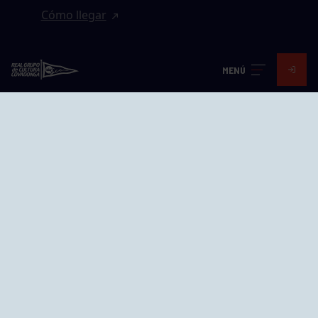
Cómo llegar
EL GRUPO
MENÚ
Avd. Jesús Revuelta, 2 33204
Gijón - Asturias
Cómo llegar
GRUPÍN «PLAYA»
Calle Emilio Tuya, 14, 33202
Gijón, Asturias
Cómo llegar
GRUPO BEGOÑA
Calle Anselmo Cifuentes, 1 33201
Gijón - Asturias