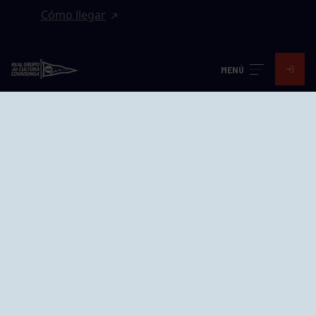
Cómo llegar
EL GRUPO
MENÚ
Avd. Jesús Revuelta, 2 33204
Gijón - Asturias
Cómo llegar
GRUPÍN «PLAYA»
Calle Emilio Tuya, 14, 33202
Gijón, Asturias
Cómo llegar
GRUPO BEGOÑA
Calle Anselmo Cifuentes, 1 33201
Gijón - Asturias