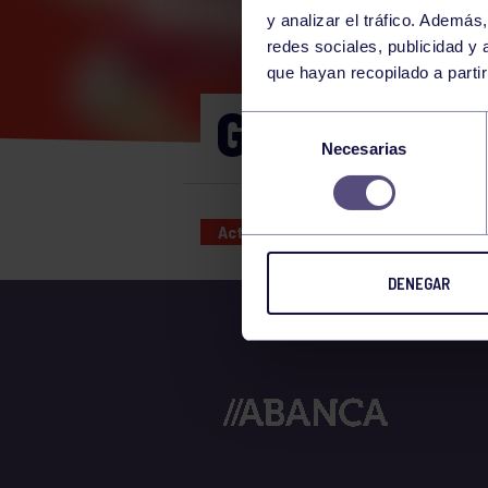
y analizar el tráfico. Ademá
redes sociales, publicidad y
que hayan recopilado a parti
GAP 11:00-
Selección
Necesarias
de
consentimiento
Actividades deportivas
21 JUL
DENEGAR