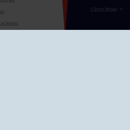
Cómo llegar
eo
caciones
ras
GRUPÍN «PLAYA»
ontrol Accesos
Calle Emilio Tuya, 
33202 Gijón, Astu
Cómo llegar
GRUPO MAREO
Camín de la Cues
Gil, nº 290
Cómo llegar