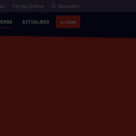
to
Tienda Online
Buscador
GENDA
ACTUALIDAD
ACCEDER