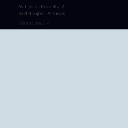
Avd. Jesús Revuelta, 2
33204 Gijón - Asturias
Cómo llegar
GRUPO BEGOÑA
14,
Calle Anselmo
rias
Cifuentes, 1 33201
Gijón - Asturias
Cómo llegar
ta