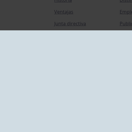
Ventajas
Empl
Junta directiva
Publi
Canal de Denuncias
Comp
Transparencia
FAQ C
ACCESO EMPLEADOS