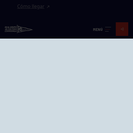
Cómo llegar
EL GRUPO
MENÚ
Avd. Jesús Revuelta, 2 33204
Gijón - Asturias
Cómo llegar
GRUPÍN «PLAYA»
Calle Emilio Tuya, 14, 33202
Gijón, Asturias
Cómo llegar
GRUPO BEGOÑA
Calle Anselmo Cifuentes, 1 33201
Gijón - Asturias