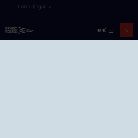
Cómo llegar
EL GRUPO
MENÚ
Avd. Jesús Revuelta, 2 33204
Gijón - Asturias
Cómo llegar
GRUPÍN «PLAYA»
Calle Emilio Tuya, 14, 33202
Gijón, Asturias
Cómo llegar
GRUPO BEGOÑA
Calle Anselmo Cifuentes, 1 33201
Gijón - Asturias