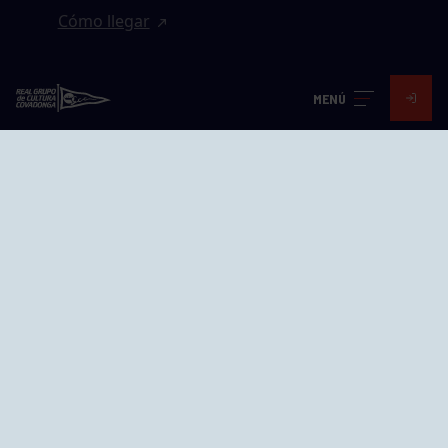
Cómo llegar
EL GRUPO
MENÚ
Avd. Jesús Revuelta, 2 33204
Gijón - Asturias
Cómo llegar
GRUPÍN «PLAYA»
Calle Emilio Tuya, 14, 33202
Gijón, Asturias
Cómo llegar
GRUPO BEGOÑA
Calle Anselmo Cifuentes, 1 33201
Gijón - Asturias