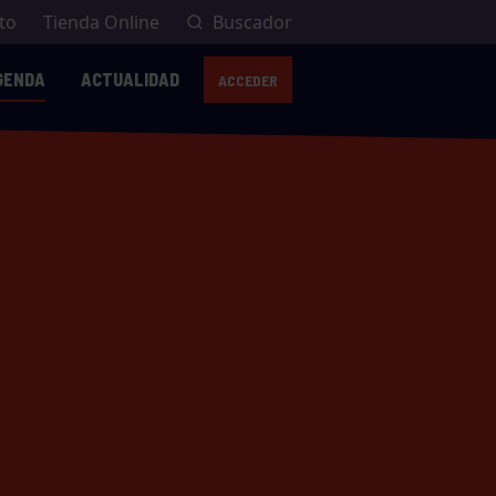
to
Tienda Online
Buscador
GENDA
ACTUALIDAD
ACCEDER