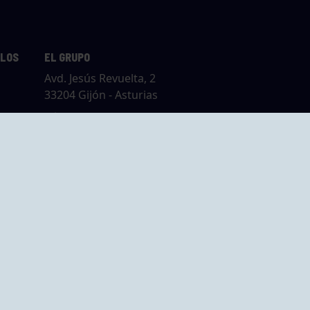
LLOS
EL GRUPO
Avd. Jesús Revuelta, 2
33204 Gijón - Asturias
Cómo llegar
GRUPO BEGOÑA
14,
Calle Anselmo
rias
Cifuentes, 1 33201
Gijón - Asturias
Cómo llegar
ta