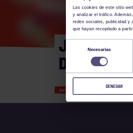
Las cookies de este sitio we
y analizar el tráfico. Ademá
redes sociales, publicidad y
que hayan recopilado a parti
JUEGOS EN
Selección
Necesarias
de
DOMINGO 10
consentimiento
DENEGAR
Actividades deportivas
10 SEP