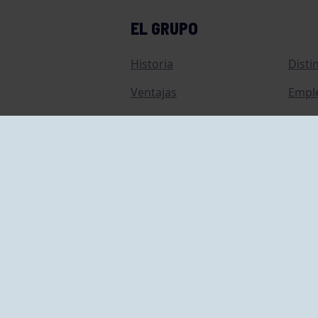
EL GRUPO
Historia
Disti
Ventajas
Empl
Junta directiva
Publi
Canal de Denuncias
Comp
Transparencia
FAQ C