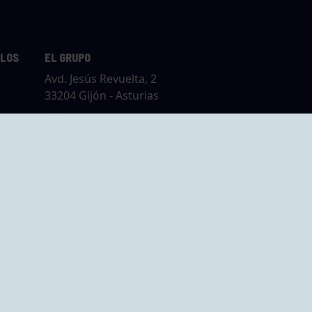
LLOS
EL GRUPO
Avd. Jesús Revuelta, 2
33204 Gijón - Asturias
Cómo llegar
GRUPO BEGOÑA
14,
Calle Anselmo
rias
Cifuentes, 1 33201
Gijón - Asturias
Cómo llegar
ta