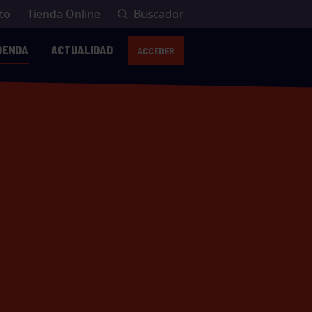
to
Tienda Online
Buscador
GENDA
ACTUALIDAD
ACCEDER