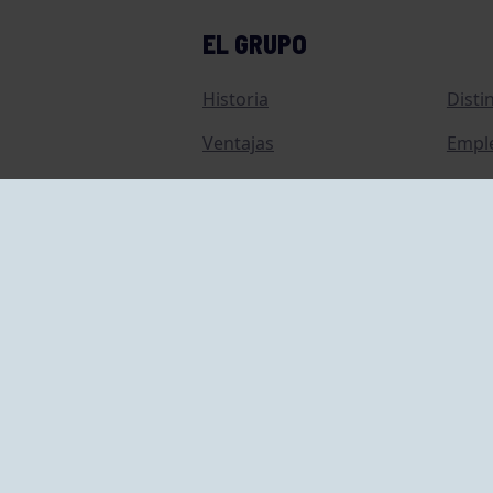
EL GRUPO
Historia
Disti
Ventajas
Empl
Junta directiva
Publi
Canal de Denuncias
Comp
Transparencia
FAQ C