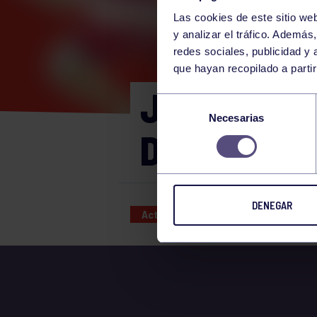
Las cookies de este sitio we
y analizar el tráfico. Ademá
redes sociales, publicidad y
que hayan recopilado a parti
JUEGOS EN
Selección
Necesarias
de
DOMINGO 10
consentimiento
DENEGAR
Actividades deportivas
10 SEP