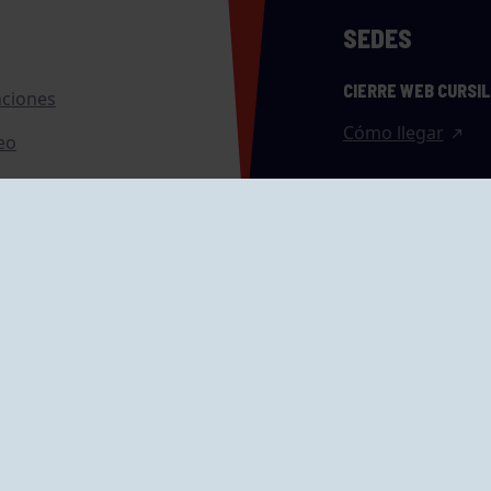
SEDES
CIERRE WEB CURSI
nciones
Cómo llegar
eo
caciones
ras
GRUPÍN «PLAYA»
ontrol Accesos
Calle Emilio Tuya, 
33202 Gijón, Astu
Cómo llegar
GRUPO MAREO
Camín de la Cues