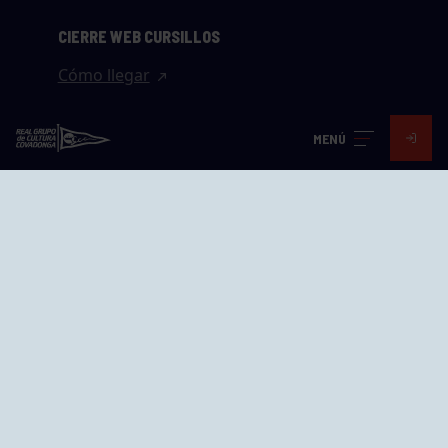
CIERRE WEB CURSILLOS
Cómo llegar
EL GRUPO
MENÚ
Avd. Jesús Revuelta, 2 33204
Gijón - Asturias
Cómo llegar
GRUPÍN «PLAYA»
Calle Emilio Tuya, 14, 33202
Gijón, Asturias
Cómo llegar
GRUPO BEGOÑA