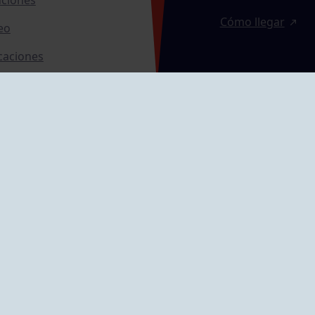
Cómo llegar
eo
caciones
ras
GRUPÍN «PLAYA»
ontrol Accesos
Calle Emilio Tuya, 
33202 Gijón, Astu
Cómo llegar
GRUPO MAREO
Camín de la Cues
Gil, nº 290
Cómo llegar