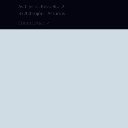
Avd. Jesús Revuelta, 2
33204 Gijón - Asturias
Cómo llegar
GRUPO BEGOÑA
14,
Calle Anselmo
rias
Cifuentes, 1 33201
Gijón - Asturias
Cómo llegar
ta