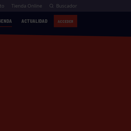
to
Tienda Online
Buscador
GENDA
ACTUALIDAD
ACCEDER