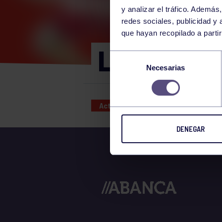
y analizar el tráfico. Ademá
redes sociales, publicidad y
que hayan recopilado a parti
LICENCIAS
Selección
Necesarias
de
consentimiento
Actividades deportivas
01 OCT
DENEGAR