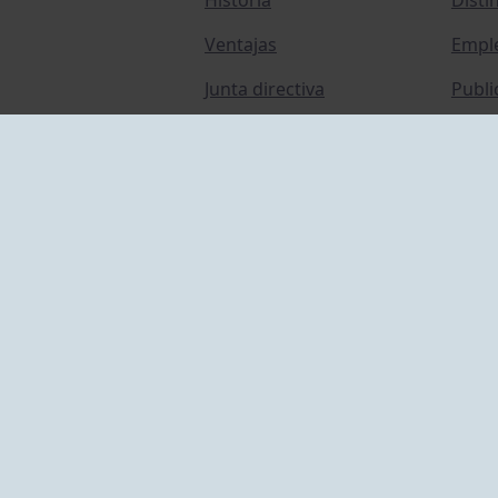
Ventajas
Empl
Junta directiva
Publi
Canal de Denuncias
Comp
Transparencia
FAQ C
ACCESO EMPLEADOS