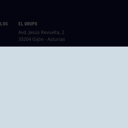
LLOS
EL GRUPO
Avd. Jesús Revuelta, 2
33204 Gijón - Asturias
Cómo llegar
GRUPO BEGOÑA
14,
Calle Anselmo
rias
Cifuentes, 1 33201
Gijón - Asturias
Cómo llegar
ta