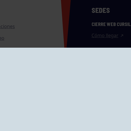
SEDES
CIERRE WEB CURSI
nciones
Cómo llegar
eo
caciones
ras
GRUPÍN «PLAYA»
ontrol Accesos
Calle Emilio Tuya, 
33202 Gijón, Astu
Cómo llegar
GRUPO MAREO
Camín de la Cues