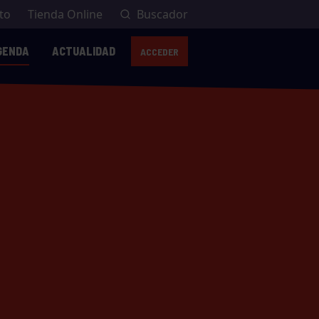
to
Tienda Online
Buscador
GENDA
ACTUALIDAD
ACCEDER