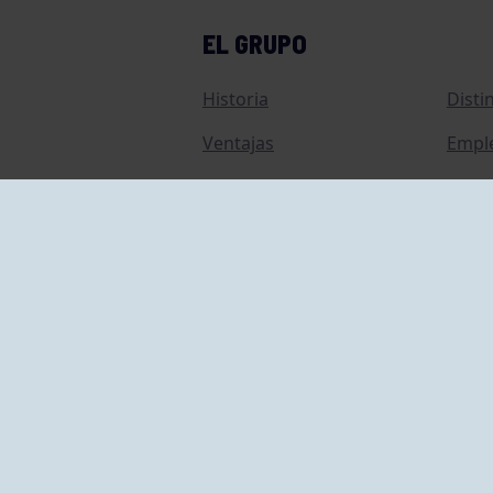
EL GRUPO
Historia
Disti
Ventajas
Empl
Junta directiva
Publi
Canal de Denuncias
Comp
Transparencia
FAQ C