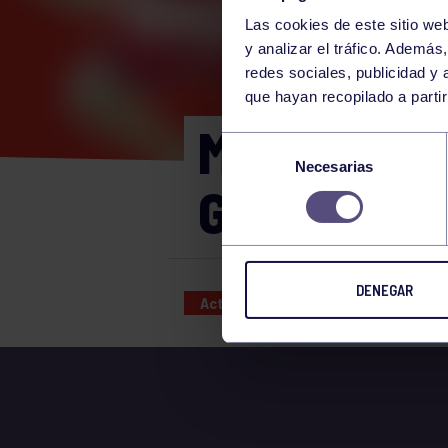
Las cookies de este sitio we
y analizar el tráfico. Ademá
redes sociales, publicidad y
que hayan recopilado a parti
MARTES 04
Selección
Necesarias
de
GIMNASIO
consentimiento
DENEGAR
Actividades deportivas
04 OCT