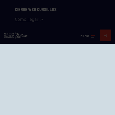
CIERRE WEB CURSILLOS
Cómo llegar
EL GRUPO
MENÚ
Avd. Jesús Revuelta, 2 33204
Gijón - Asturias
Cómo llegar
GRUPÍN «PLAYA»
Calle Emilio Tuya, 14, 33202
Gijón, Asturias
Cómo llegar
GRUPO BEGOÑA