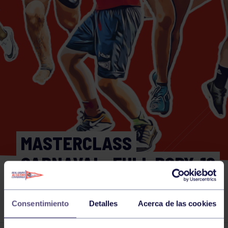
MASTERCLASS
CARNAVAL: FULL BODY. 19
FEBRERO. 10:30 A 11:30.
PISTA MULTIDEPORTE
Consentimiento
Detalles
Acerca de las cookies