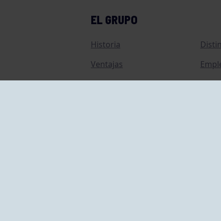
EL GRUPO
Historia
Disti
Ventajas
Empl
Junta directiva
Publi
Canal de Denuncias
Comp
Transparencia
FAQ C