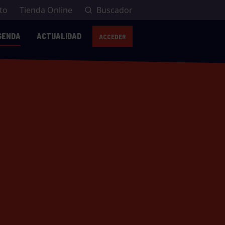
to
Tienda Online
Buscador
GENDA
ACTUALIDAD
ACCEDER