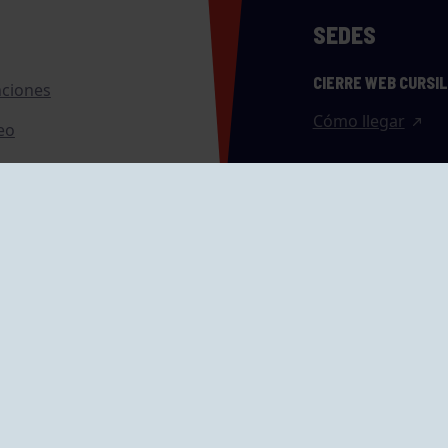
SEDES
CIERRE WEB CURSI
nciones
Cómo llegar
eo
caciones
ras
GRUPÍN «PLAYA»
ontrol Accesos
Calle Emilio Tuya, 
33202 Gijón, Astu
Cómo llegar
GRUPO MAREO
Camín de la Cues