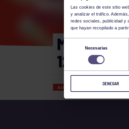
Las cookies de este sitio we
y analizar el tráfico. Ademá
redes sociales, publicidad y
que hayan recopilado a parti
MIÉRCOLES
Selección
Necesarias
de
12:00 GIM
consentimiento
DENEGAR
Actividades deportivas
14 SEP