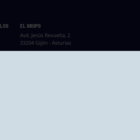
LLOS
EL GRUPO
Avd. Jesús Revuelta, 2
33204 Gijón - Asturias
Cómo llegar
GRUPO BEGOÑA
14,
Calle Anselmo
rias
Cifuentes, 1 33201
Gijón - Asturias
Cómo llegar
ta