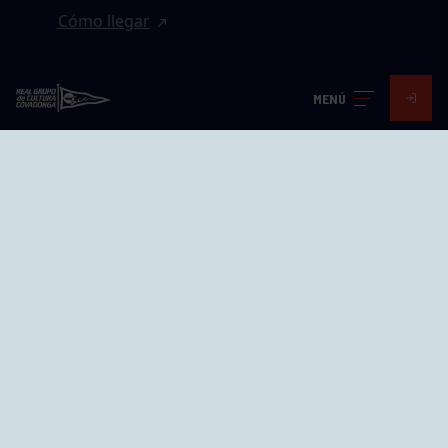
Cómo llegar
EL GRUPO
MENÚ
Avd. Jesús Revuelta, 2 33204
Gijón - Asturias
Cómo llegar
GRUPÍN «PLAYA»
Calle Emilio Tuya, 14, 33202
Gijón, Asturias
Cómo llegar
GRUPO BEGOÑA
Calle Anselmo Cifuentes, 1 33201
Gijón - Asturias