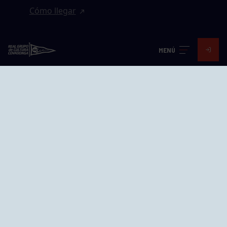
Cómo llegar
EL GRUPO
MENÚ
Avd. Jesús Revuelta, 2 33204
Gijón - Asturias
Cómo llegar
GRUPÍN «PLAYA»
Calle Emilio Tuya, 14, 33202
Gijón, Asturias
Cómo llegar
GRUPO BEGOÑA
Calle Anselmo Cifuentes, 1 33201
Gijón - Asturias