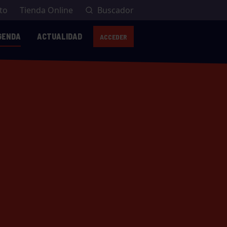
to
Tienda Online
Buscador
GENDA
ACTUALIDAD
ACCEDER