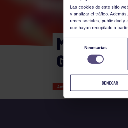
Las cookies de este sitio we
y analizar el tráfico. Ademá
redes sociales, publicidad y
que hayan recopilado a parti
MIÉRCOLES
Selección
Necesarias
de
GIMNASIO
consentimiento
DENEGAR
Actividades deportivas
28 DEC