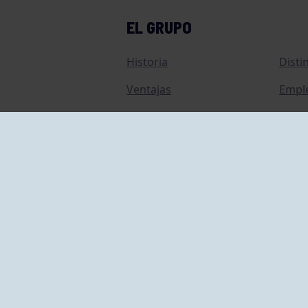
EL GRUPO
Historia
Disti
Ventajas
Empl
Junta directiva
Publi
Canal de Denuncias
Comp
Transparencia
FAQ C