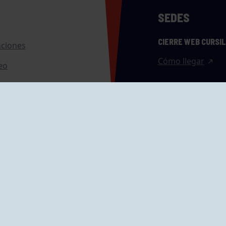
SEDES
CIERRE WEB CURSI
nciones
Cómo llegar
eo
caciones
ras
GRUPÍN «PLAYA»
ontrol Accesos
Calle Emilio Tuya, 
33202 Gijón, Astu
Cómo llegar
GRUPO MAREO
Camín de la Cues