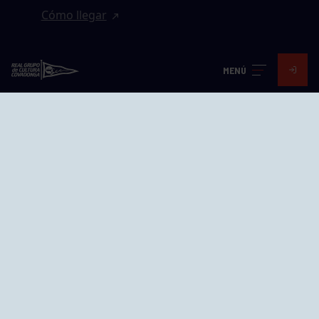
Cómo llegar
EL GRUPO
MENÚ
Avd. Jesús Revuelta, 2 33204
Gijón - Asturias
Cómo llegar
GRUPÍN «PLAYA»
Calle Emilio Tuya, 14, 33202
Gijón, Asturias
Cómo llegar
GRUPO BEGOÑA
Calle Anselmo Cifuentes, 1 33201
Gijón - Asturias