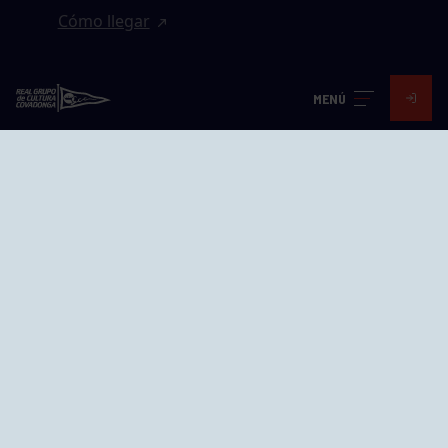
Cómo llegar
EL GRUPO
MENÚ
Avd. Jesús Revuelta, 2 33204
Gijón - Asturias
Cómo llegar
GRUPÍN «PLAYA»
Calle Emilio Tuya, 14, 33202
Gijón, Asturias
Cómo llegar
GRUPO BEGOÑA
Calle Anselmo Cifuentes, 1 33201
Gijón - Asturias