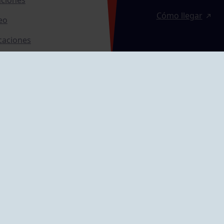
Cómo llegar
eo
caciones
ras
GRUPÍN «PLAYA»
ontrol Accesos
Calle Emilio Tuya, 
33202 Gijón, Astu
Cómo llegar
GRUPO MAREO
Camín de la Cues
Gil, nº 290
Cómo llegar