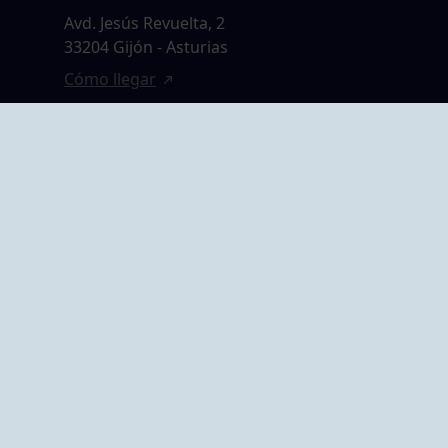
Avd. Jesús Revuelta, 2
33204 Gijón - Asturias
Cómo llegar
GRUPO BEGOÑA
14,
Calle Anselmo
rias
Cifuentes, 1 33201
Gijón - Asturias
Cómo llegar
ta