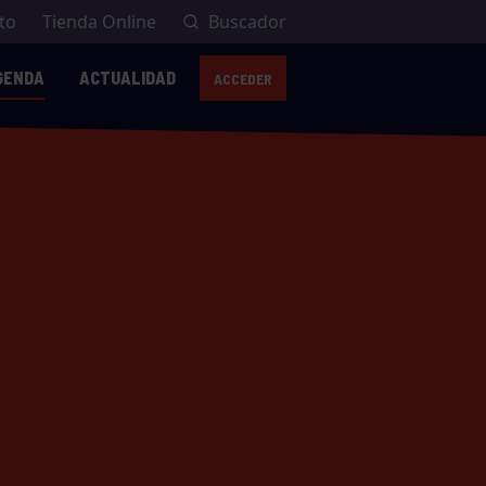
to
Tienda Online
Buscador
GENDA
ACTUALIDAD
ACCEDER