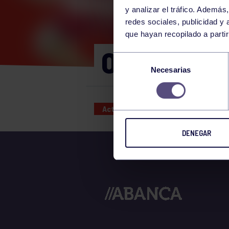
y analizar el tráfico. Ademá
redes sociales, publicidad y
que hayan recopilado a parti
OLIMPIADA
Selección
Necesarias
de
consentimiento
Actividades deportivas
28 AUG
DENEGAR