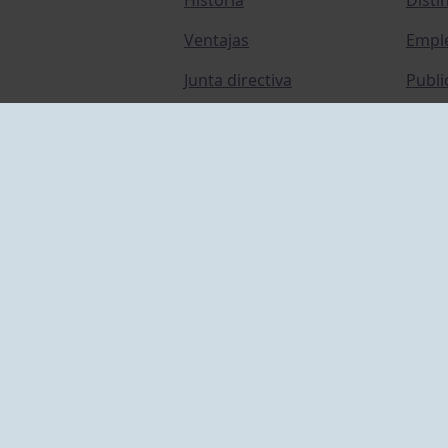
Ventajas
Empl
Junta directiva
Publi
Canal de Denuncias
Comp
Transparencia
FAQ C
ACCESO EMPLEADOS