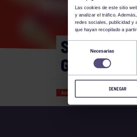
Las cookies de este sitio we
y analizar el tráfico. Ademá
redes sociales, publicidad y
que hayan recopilado a parti
SÁBADO 1/
Selección
Necesarias
de
GIMNASIO
consentimiento
DENEGAR
Actividades deportivas
01 APR