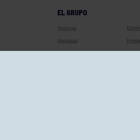
EL GRUPO
Historia
Disti
Ventajas
Empl
Junta directiva
Publi
Canal de Denuncias
Comp
Transparencia
FAQ C