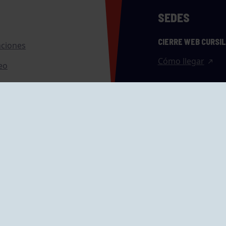
SEDES
CIERRE WEB CURSI
nciones
Cómo llegar
eo
caciones
ras
GRUPÍN «PLAYA»
ontrol Accesos
Calle Emilio Tuya, 
33202 Gijón, Astu
Cómo llegar
GRUPO MAREO
Camín de la Cues