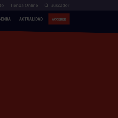
to
Tienda Online
Buscador
GENDA
ACTUALIDAD
ACCEDER