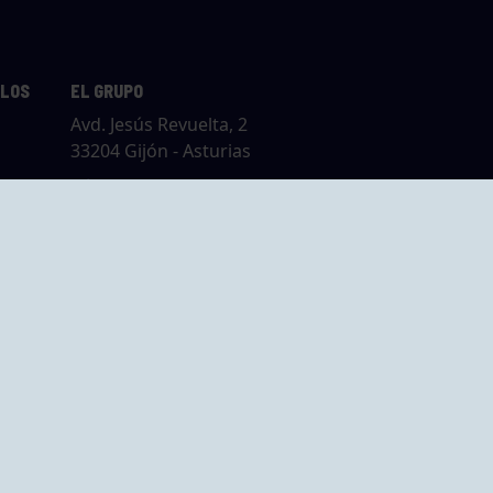
LLOS
EL GRUPO
Avd. Jesús Revuelta, 2
33204 Gijón - Asturias
Cómo llegar
GRUPO BEGOÑA
14,
Calle Anselmo
rias
Cifuentes, 1 33201
Gijón - Asturias
Cómo llegar
ta