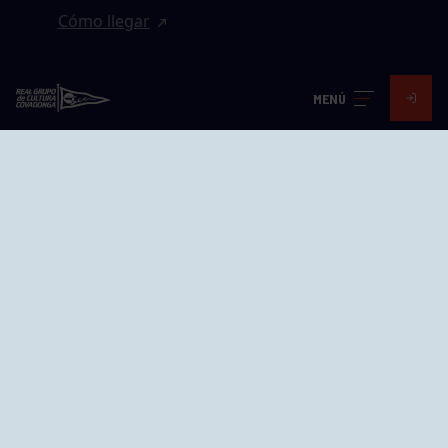
Cómo llegar
EL GRUPO
MENÚ
Avd. Jesús Revuelta, 2 33204
Gijón - Asturias
Cómo llegar
GRUPÍN «PLAYA»
Calle Emilio Tuya, 14, 33202
Gijón, Asturias
Cómo llegar
GRUPO BEGOÑA
Calle Anselmo Cifuentes, 1 33201
Gijón - Asturias