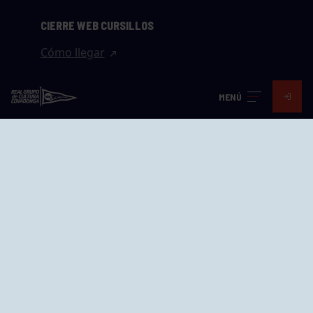
CIERRE WEB CURSILLOS
Cómo llegar
EL GRUPO
MENÚ
Avd. Jesús Revuelta, 2 33204
Gijón - Asturias
Cómo llegar
GRUPÍN «PLAYA»
Calle Emilio Tuya, 14, 33202
Gijón, Asturias
Cómo llegar
GRUPO BEGOÑA