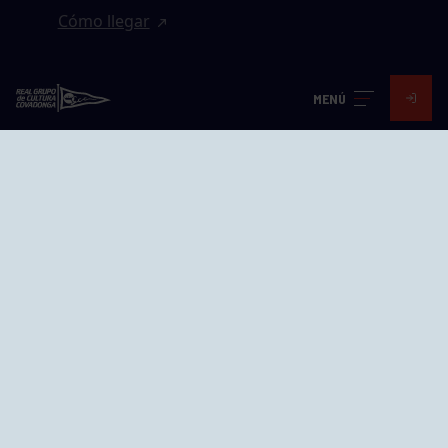
Cómo llegar
EL GRUPO
MENÚ
Avd. Jesús Revuelta, 2 33204
Gijón - Asturias
Cómo llegar
GRUPÍN «PLAYA»
Calle Emilio Tuya, 14, 33202
Gijón, Asturias
Cómo llegar
GRUPO BEGOÑA
Calle Anselmo Cifuentes, 1 33201
Gijón - Asturias