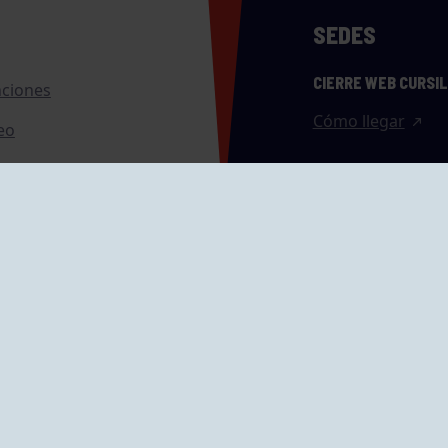
SEDES
CIERRE WEB CURSI
nciones
Cómo llegar
eo
caciones
ras
GRUPÍN «PLAYA»
ontrol Accesos
Calle Emilio Tuya, 
33202 Gijón, Astu
Cómo llegar
GRUPO MAREO
Camín de la Cues