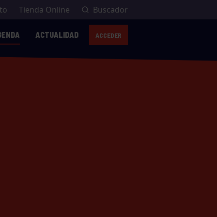
to
Tienda Online
Buscador
GENDA
ACTUALIDAD
ACCEDER