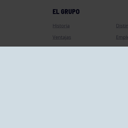
EL GRUPO
Historia
Disti
Ventajas
Empl
Junta directiva
Publi
Canal de Denuncias
Comp
Transparencia
FAQ C