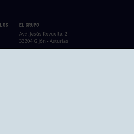
LLOS
EL GRUPO
Avd. Jesús Revuelta, 2
33204 Gijón - Asturias
Cómo llegar
GRUPO BEGOÑA
14,
Calle Anselmo
rias
Cifuentes, 1 33201
Gijón - Asturias
Cómo llegar
ta