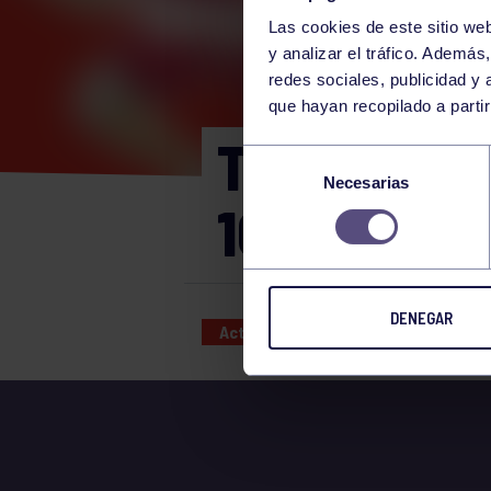
Las cookies de este sitio we
y analizar el tráfico. Ademá
redes sociales, publicidad y
que hayan recopilado a parti
TORNEO SO
Selección
Necesarias
de
10 INDIVI
consentimiento
DENEGAR
Actividades deportivas
18 AUG