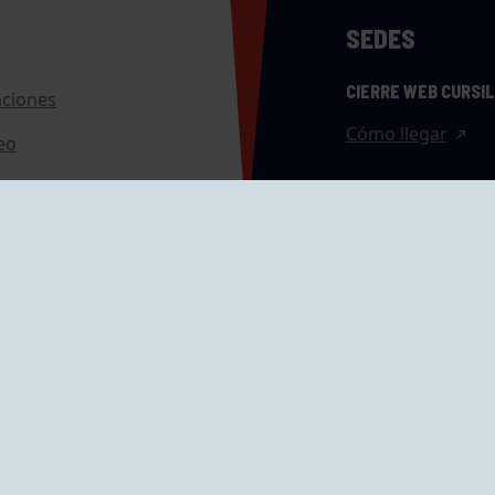
SEDES
CIERRE WEB CURSI
nciones
Cómo llegar
eo
caciones
ras
GRUPÍN «PLAYA»
ontrol Accesos
Calle Emilio Tuya, 
33202 Gijón, Astu
Cómo llegar
GRUPO MAREO
Camín de la Cues