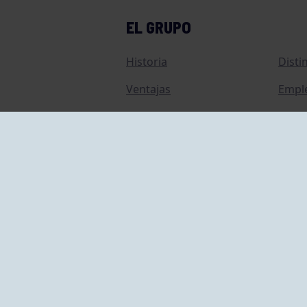
EL GRUPO
Historia
Disti
Ventajas
Empl
Junta directiva
Publi
Canal de Denuncias
Comp
Transparencia
FAQ C