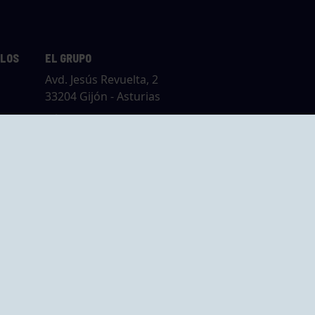
LLOS
EL GRUPO
Avd. Jesús Revuelta, 2
33204 Gijón - Asturias
Cómo llegar
GRUPO BEGOÑA
14,
Calle Anselmo
rias
Cifuentes, 1 33201
Gijón - Asturias
Cómo llegar
ta