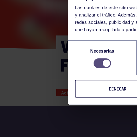
Las cookies de este sitio we
y analizar el tráfico. Ademá
redes sociales, publicidad y
que hayan recopilado a parti
VI TORNEO
Selección
Necesarias
de
FEMENINA 
consentimiento
DENEGAR
Actividades deportivas
15 MAY