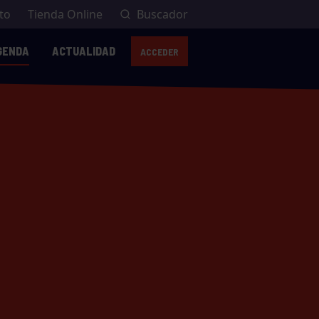
to
Tienda Online
Buscador
GENDA
ACTUALIDAD
ACCEDER