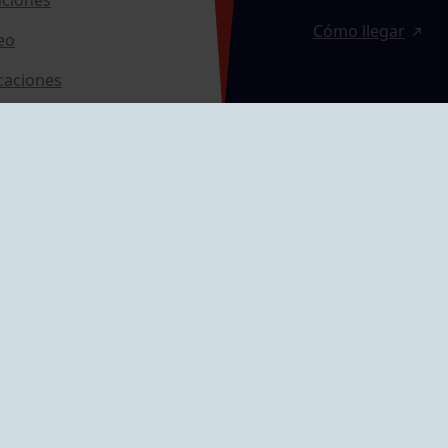
Cómo llegar
eo
caciones
ras
GRUPÍN «PLAYA»
ontrol Accesos
Calle Emilio Tuya, 
33202 Gijón, Astu
Cómo llegar
GRUPO MAREO
Camín de la Cues
Gil, nº 290
Cómo llegar