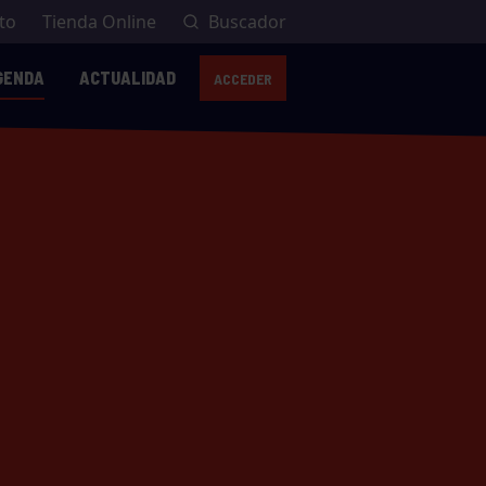
to
Tienda Online
Buscador
GENDA
ACTUALIDAD
ACCEDER