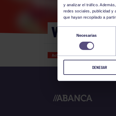
y analizar el tráfico. Ademá
redes sociales, publicidad y
que hayan recopilado a parti
WOD 9:00-
Selección
Necesarias
de
consentimiento
Actividades deportivas
01 FEB
DENEGAR