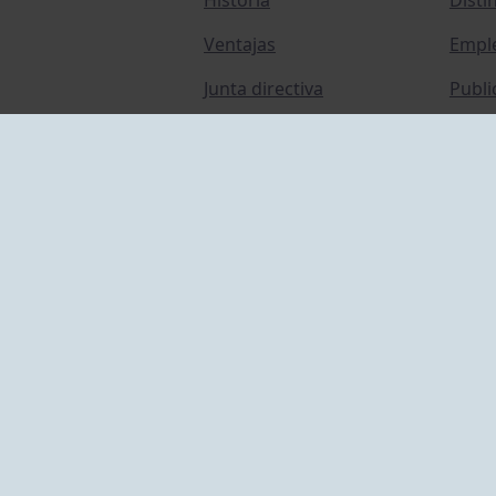
Ventajas
Empl
Junta directiva
Publi
Canal de Denuncias
Comp
Transparencia
FAQ C
ACCESO EMPLEADOS