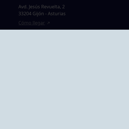
Avd. Jesús Revuelta, 2
33204 Gijón - Asturias
Cómo llegar
GRUPO BEGOÑA
14,
Calle Anselmo
rias
Cifuentes, 1 33201
Gijón - Asturias
Cómo llegar
ta