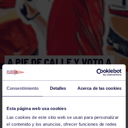
A PIE DE CALLE Y VOTO A
VOTO.
Consentimiento
Detalles
Acerca de las cookies
El grupo en prensa
12 MAR 2024
Comparte
Esta página web usa cookies
Las cookies de este sitio web se usan para personalizar
el contenido y los anuncios, ofrecer funciones de redes