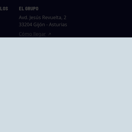
LLOS
EL GRUPO
Avd. Jesús Revuelta, 2
33204 Gijón - Asturias
Cómo llegar
GRUPO BEGOÑA
14,
Calle Anselmo
rias
Cifuentes, 1 33201
Gijón - Asturias
Cómo llegar
ta