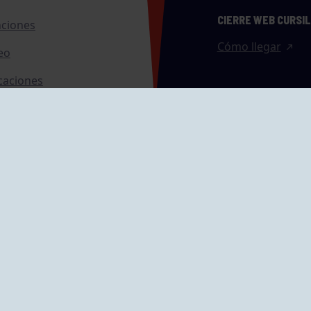
CIERRE WEB CURSI
nciones
Cómo llegar
eo
caciones
ras
GRUPÍN «PLAYA»
ontrol Accesos
Calle Emilio Tuya, 
33202 Gijón, Astu
Cómo llegar
GRUPO MAREO
Camín de la Cues
Gil, nº 290
Cómo llegar