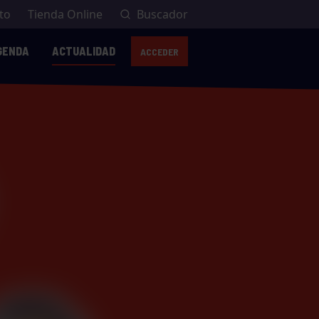
to
Tienda Online
Buscador
GENDA
ACTUALIDAD
ACCEDER