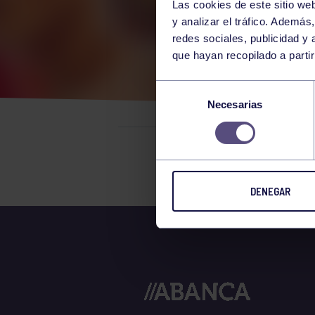
Las cookies de este sitio we
y analizar el tráfico. Ademá
redes sociales, publicidad y
que hayan recopilado a parti
ANU
Selección
Necesarias
de
consentimiento
El grupo en
DENEGAR