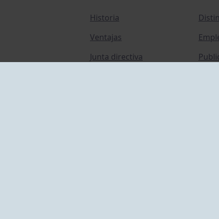
Historia
Disti
Ventajas
Empl
Junta directiva
Publi
Canal de Denuncias
Comp
Transparencia
FAQ C
ACCESO EMPLEADOS