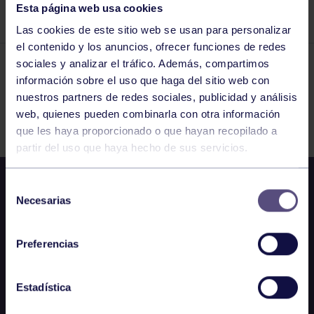
Esta página web usa cookies
SELECCIÓN SUB 18.
Las cookies de este sitio web se usan para personalizar
el contenido y los anuncios, ofrecer funciones de redes
sociales y analizar el tráfico. Además, compartimos
El grupo en prensa
20 NOV 2025
información sobre el uso que haga del sitio web con
nuestros partners de redes sociales, publicidad y análisis
Comparte
web, quienes pueden combinarla con otra información
que les haya proporcionado o que hayan recopilado a
partir del uso que haya hecho de sus servicios.
Selección
Necesarias
de
consentimiento
Preferencias
Estadística