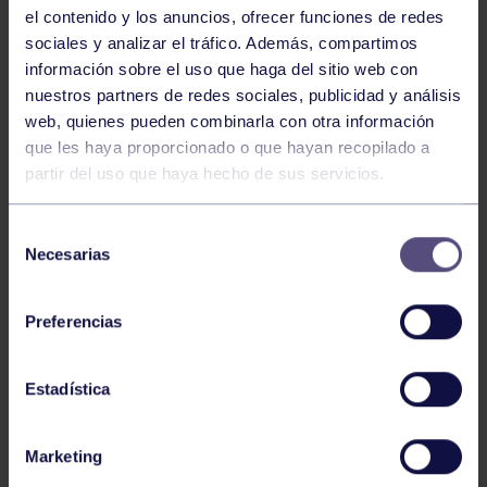
el contenido y los anuncios, ofrecer funciones de redes
sociales y analizar el tráfico. Además, compartimos
información sobre el uso que haga del sitio web con
nuestros partners de redes sociales, publicidad y análisis
web, quienes pueden combinarla con otra información
que les haya proporcionado o que hayan recopilado a
partir del uso que haya hecho de sus servicios.
Baloncesto
13 Abr 2026
Selección
ÚLTIMOS RESULTADOS DE LA SECCIÓN
Necesarias
de
consentimiento
Preferencias
Estadística
Marketing
Baloncesto
03 Feb 2026