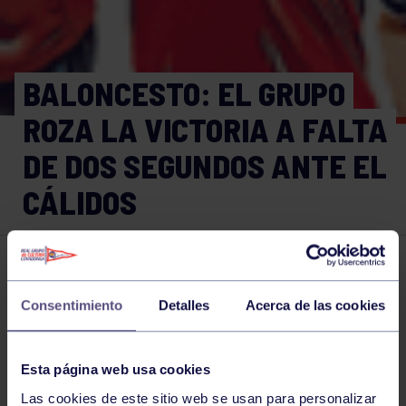
BALONCESTO: EL GRUPO
ROZA LA VICTORIA A FALTA
DE DOS SEGUNDOS ANTE EL
CÁLIDOS
Baloncesto
08 NOV 2015
Consentimiento
Detalles
Acerca de las cookies
Comparte
Esta página web usa cookies
NOTICIAS RELACIONADAS
Las cookies de este sitio web se usan para personalizar