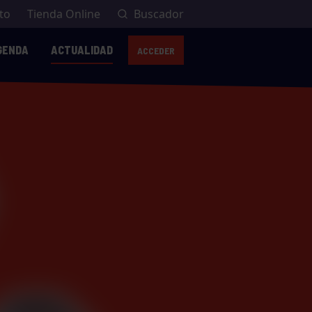
to
Tienda Online
Buscador
GENDA
ACTUALIDAD
ACCEDER