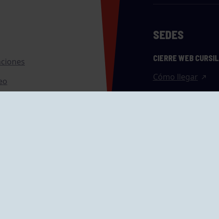
SEDES
CIERRE WEB CURSI
nciones
Cómo llegar
eo
caciones
ras
GRUPÍN «PLAYA»
ontrol Accesos
Calle Emilio Tuya, 
33202 Gijón, Astu
Cómo llegar
GRUPO MAREO