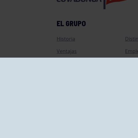
EL GRUPO
Historia
Disti
Ventajas
Empl
Junta directiva
Publi
Canal de Denuncias
Comp
Transparencia
FAQ C