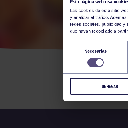
Esta página web usa cookie
Las cookies de este sitio we
y analizar el tráfico. Ademá
redes sociales, publicidad y
que hayan recopilado a parti
CAL
Selección
Necesarias
de
DE 
consentimiento
DENEGAR
El grupo en