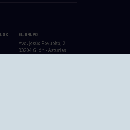
LLOS
EL GRUPO
Avd. Jesús Revuelta, 2
33204 Gijón - Asturias
Cómo llegar
GRUPO BEGOÑA
14,
Calle Anselmo
rias
Cifuentes, 1 33201
Gijón - Asturias
Cómo llegar