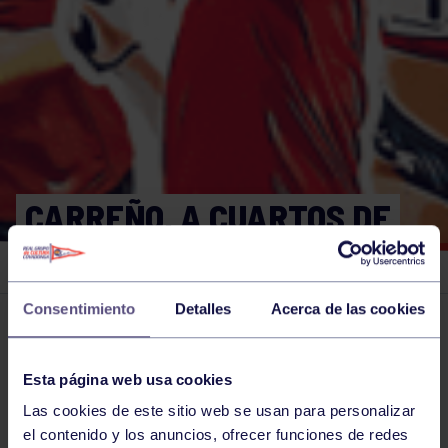
CARREÑO, A CUARTOS DE
FINAL DEL CONDE DE GODÓ
Consentimiento
Detalles
Acerca de las cookies
El grupo en prensa
07 MAY 2021
Comparte
Esta página web usa cookies
Las cookies de este sitio web se usan para personalizar
el contenido y los anuncios, ofrecer funciones de redes