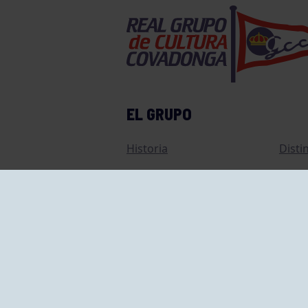
EL GRUPO
Historia
Disti
Ventajas
Empl
Junta directiva
Publi
Canal de Denuncias
Comp
Transparencia
FAQ C