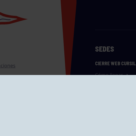
SEDES
CIERRE WEB CURSI
nciones
Cómo llegar
eo
caciones
ras
GRUPÍN «PLAYA»
ontrol Accesos
Calle Emilio Tuya, 
33202 Gijón, Astu
Cómo llegar