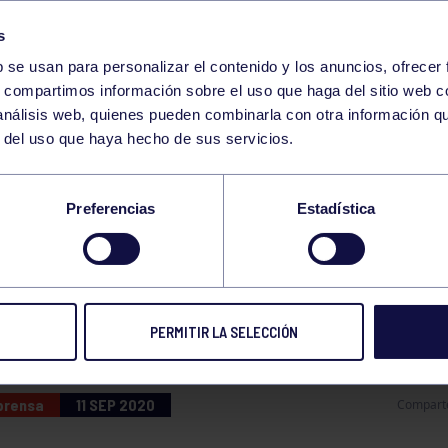
s
b se usan para personalizar el contenido y los anuncios, ofrecer
s, compartimos información sobre el uso que haga del sitio web 
 análisis web, quienes pueden combinarla con otra información q
r del uso que haya hecho de sus servicios.
REÑO DEPENDE DE S
Preferencias
Estadística
O Y NO DEL NIVEL D
REV
PERMITIR LA SELECCIÓN
 prensa
11 SEP 2020
Compart