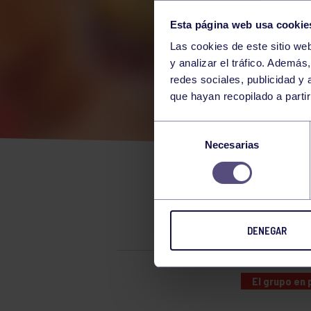
Esta página web usa cookie
Las cookies de este sitio we
y analizar el tráfico. Ademá
redes sociales, publicidad y
que hayan recopilado a parti
CAR
Selección
Necesarias
de
MISM
consentimiento
ZVE
DENEGAR
El grupo en