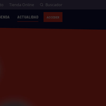
to
Tienda Online
Buscador
GENDA
ACTUALIDAD
ACCEDER