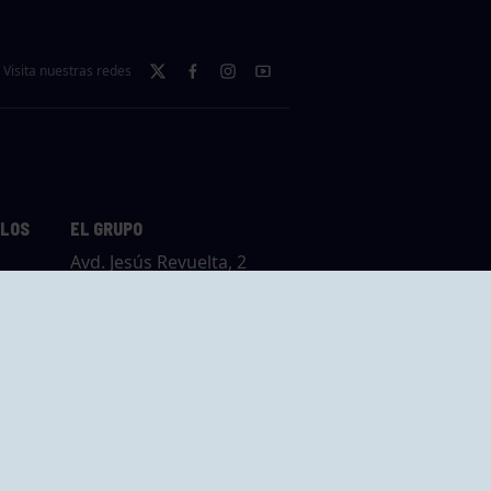
Visita nuestras redes
LLOS
EL GRUPO
Avd. Jesús Revuelta, 2
33204 Gijón - Asturias
Cómo llegar
GRUPO BEGOÑA
14,
Calle Anselmo
rias
Cifuentes, 1 33201
Gijón - Asturias