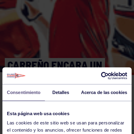
CARREÑO ENCARA UN
DESAFIO TITÁNICO
Consentimiento
Detalles
Acerca de las cookies
El grupo en prensa
06 SEP 2020
Comparte
Esta página web usa cookies
Las cookies de este sitio web se usan para personalizar
el contenido y los anuncios, ofrecer funciones de redes