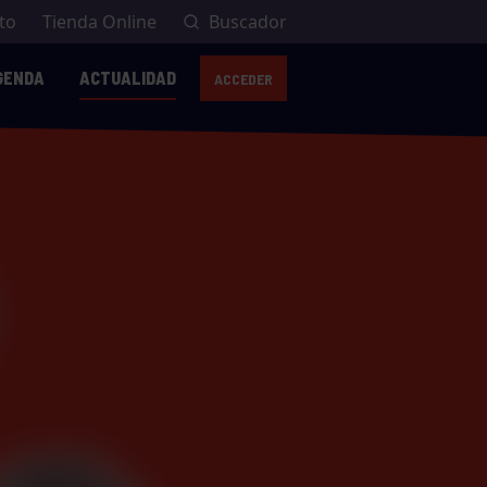
to
Tienda Online
Buscador
GENDA
ACTUALIDAD
ACCEDER