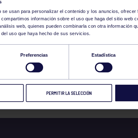
s
b se usan para personalizar el contenido y los anuncios, ofrecer
s, compartimos información sobre el uso que haga del sitio web 
 análisis web, quienes pueden combinarla con otra información q
r del uso que haya hecho de sus servicios.
REÑO GANA A MILL
Preferencias
Estadística
UN DURO PARTIDO
PERMITIR LA SELECCIÓN
 prensa
29 SEP 2020
Compart