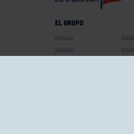
EL GRUPO
Historia
Disti
Ventajas
Empl
Junta directiva
Publi
Canal de Denuncias
Comp
Transparencia
FAQ C