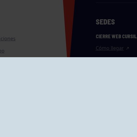
SEDES
CIERRE WEB CURSI
nciones
Cómo llegar
eo
caciones
ras
GRUPÍN «PLAYA»
ontrol Accesos
Calle Emilio Tuya, 
33202 Gijón, Astu
Cómo llegar
GRUPO MAREO