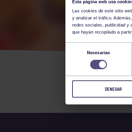
Esta página web usa cookie
Las cookies de este sitio we
y analizar el tráfico. Ademá
redes sociales, publicidad y
que hayan recopilado a parti
CAR
Selección
Necesarias
de
EN 
consentimiento
DENEGAR
El grupo en