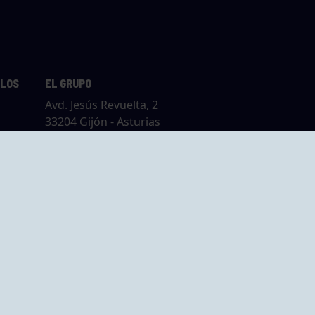
LLOS
EL GRUPO
Avd. Jesús Revuelta, 2
33204 Gijón - Asturias
Cómo llegar
GRUPO BEGOÑA
14,
Calle Anselmo
rias
Cifuentes, 1 33201
Gijón - Asturias
Cómo llegar