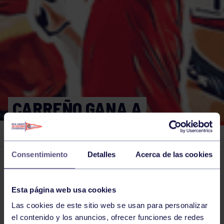
CARREÑO GANA A
QUERREY
Consentimiento
Detalles
Acerca de las cookies
El grupo en prensa
19 OCT 2019
Comparte
Esta página web usa cookies
Las cookies de este sitio web se usan para personalizar
el contenido y los anuncios, ofrecer funciones de redes